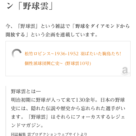
ン「野球雲」
今、「野球雲」という雑誌で
「野球をダイアモンドから
開放する」
という企画を連載しています。
松竹ロビンス~1936-1952 羽ばたいた駒鳥たち!
個性派球団興亡史~ (野球雲10号)
野球雲とは―
明治初期に野球が入って来て130余年。日本の野球
史には、隠れた伝説や歴史から忘れられた選手がい
ます。『野球雲』はそれらにフォーカスするレジェ
ンドマガジン。
同誌編集 雲プロダクションウェブサイトより